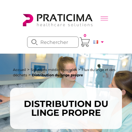
0
>
>
Accueil
Solutions médico-sociales
Flux du linge et des
>
déchets
Distribution du linge propre
DISTRIBUTION DU
LINGE PROPRE