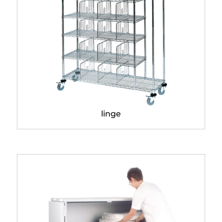
Chariot en fil chromé distri
linge