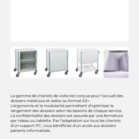
Demande de devis
La gamme de chariots de visite est conçue pour l’accueil des
dossiers médicaux et radios au format A3+.
L’ergonomie et la modularité permettent d’optimiser le
Chariot de visite pour
rangement des dossiers selon les besoins de chaque service.
La confidentialité des dossiers est assurée par une fermeture
dossiers A3+
par rideau ou tablette. Par l’adaptation sur tous les chariots
d’un support PC, vous bénéficiez d’un accès aux dossiers
patients informatisés.
Modèle :
Choisir une option